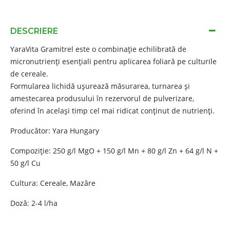
DESCRIERE
YaraVita Gramitrel este o combinație echilibrată de
micronutrienți esențiali pentru aplicarea foliară pe culturile
de cereale.
Formularea lichidă ușurează măsurarea, turnarea și
amestecarea produsului în rezervorul de pulverizare,
oferind în același timp cel mai ridicat conținut de nutrienți.
Producător: Yara Hungary
Compoziție: 250 g/l MgO + 150 g/l Mn + 80 g/l Zn + 64 g/l N +
50 g/l Cu
Cultura: Cereale, Mazăre
Doză: 2-4 l/ha