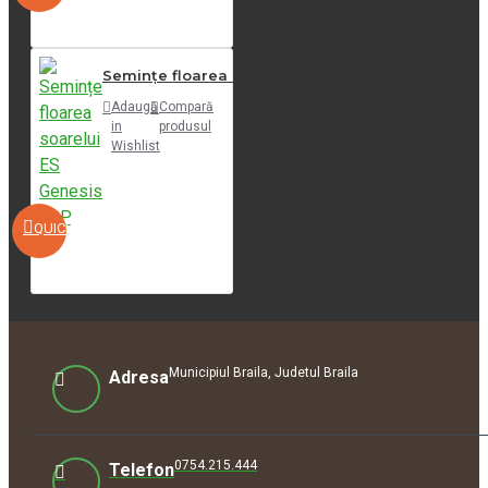
Semințe floarea soarelui ES Genesis CLP
Adaugă
Compară
in
produsul
Wishlist
QUICKVIEW
Municipiul Braila, Judetul Braila
Adresa
0754.215.444
Telefon