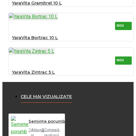
YaraVita Gramitrel 10 L
NOU
YaraVita Bortrac 10 L
NOU
YaraVita Zintrac 5 L
CELE MAI VIZUALIZATE
Semințe porumb KWS 1394
Adaugă
Compară
in
produsul