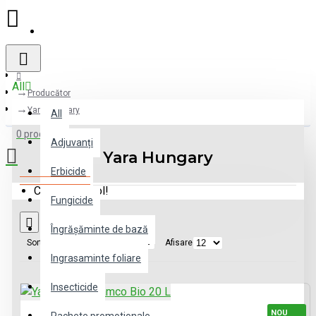
Register
All
Producător
Yara Hungary
All
0 produs(e) - 0 lei
Adjuvanți
Yara Hungary
Erbicide
Coșul este gol!
Fungicide
Îngrășăminte de bază
Sortare
Afisare
Ingrasaminte foliare
Insecticide
NOU