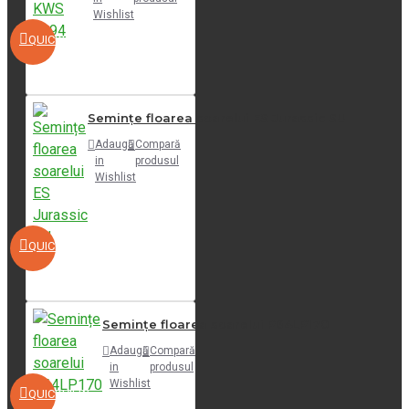
Wishlist
QUICKVIEW
Semințe floarea soarelui ES Jurassic SU
Adaugă
Compară
in
produsul
Wishlist
QUICKVIEW
Semințe floarea soarelui P64LP170
Adaugă
Compară
in
produsul
Wishlist
QUICKVIEW