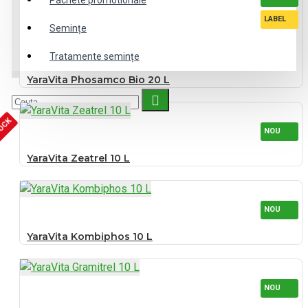
Pachete promotionale
LABEL
Semințe
Tratamente semințe
YaraVita Phosamco Bio 20 L
TOCK
NOU
YaraVita Zeatrel 10 L
NOU
YaraVita Kombiphos 10 L
NOU