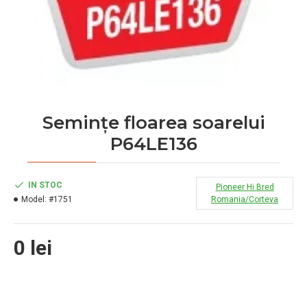
Semințe floarea soarelui
P64LE136
IN STOC
Pioneer Hi Bred
Model:
#1751
Romania/Corteva
0 lei