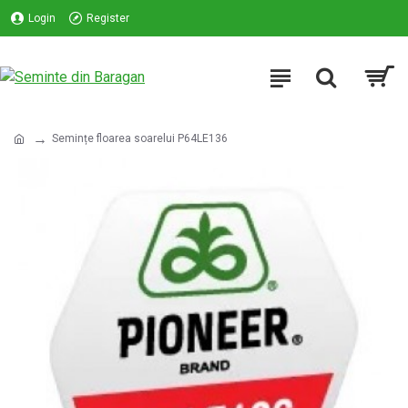
Login
Register
Semințe floarea soarelui P64LE136