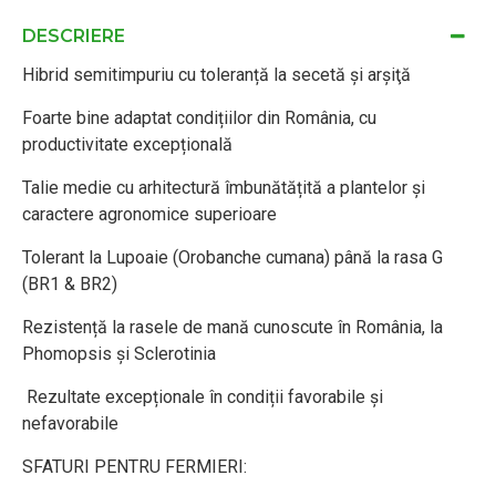
DESCRIERE
Hibrid semitimpuriu cu toleranță la secetă și arșiţă
Foarte bine adaptat condițiilor din România, cu
productivitate excepțională
Talie medie cu arhitectură îmbunătățită a plantelor și
caractere agronomice superioare
Tolerant la Lupoaie (Orobanche cumana) până la rasa G
(BR1 & BR2)
Rezistență la rasele de mană cunoscute în România, la
Phomopsis și Sclerotinia
Rezultate excepționale în condiții favorabile și
nefavorabile
SFATURI PENTRU FERMIERI: