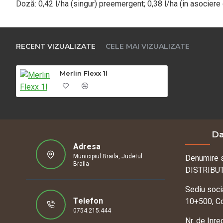
Doză: 0,42 l/ha (singur) preemergent; 0,38 l/ha (in asocier
RECENT VIZUALIZATE
CELE MAI VIZUALIZATE
Merlin Flexx 1l
Da
Adresa
Municipiul Braila, Judetul
Denumire 
Braila
DISTRIBU
Sediu socia
Telefon
10+500, Co
0754.215.444
Nr. de Inre