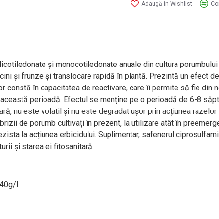
Adaugă in Wishlist
Co
dicotiledonate și monocotiledonate anuale din cultura porumbului
ni și frunze și translocare rapidă în plantă. Prezintă un efect de a
lor constă în capacitatea de reactivare, care îi permite să fie din
 în această perioadă. Efectul se menține pe o perioadă de 6-8 săptă
ulară, nu este volatil și nu este degradat ușor prin acțiunea razel
hibrizii de porumb cultivați în prezent, la utilizare atât în preem
zista la acțiunea erbicidului. Suplimentar, safenerul ciprosulfam
rii și starea ei fitosanitară.
240g/l