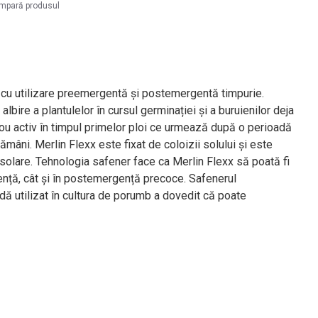
mpară produsul
 cu utilizare preemergentă și postemergentă timpurie.
lbire a plantulelor în cursul germinației și a buruienilor deja
 nou activ în timpul primelor ploi ce urmează după o perioadă
mâni. Merlin Flexx este fixat de coloizii solului și este
or solare. Tehnologia safener face ca Merlin Flexx să poată fi
ergență, cât și în postemergență precoce. Safenerul
idă utilizat în cultura de porumb a dovedit că poate