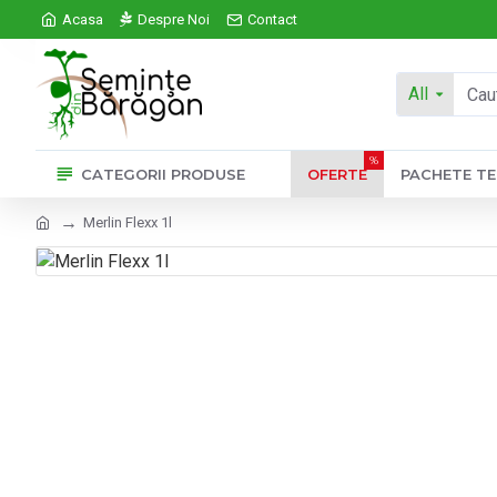
Acasa
Despre Noi
Contact
All
%
CATEGORII PRODUSE
OFERTE
PACHETE T
Merlin Flexx 1l