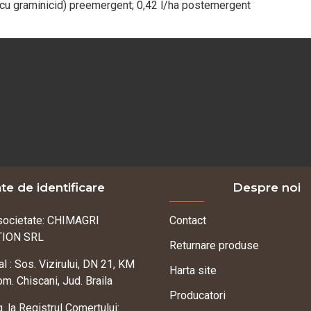
e cu graminicid) preemergent; 0,42 l/ha postemergent
te de identificare
Despre noi
societate: CHIMAGRI
Contact
TION SRL
Returnare produse
l : Sos. Vizirului, DN 21, KM
Harta site
m. Chiscani, Jud. Braila
Producatori
g. la Registrul Comertului: