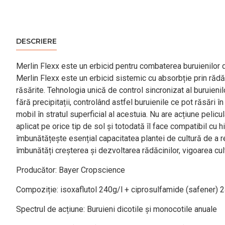
DESCRIERE
Merlin Flexx este un erbicid pentru combaterea buruienilor 
Merlin Flexx este un erbicid sistemic cu absorbție prin rădăci
răsărite. Tehnologia unică de control sincronizat al buruieni
fără precipitații, controlând astfel buruienile ce pot răsări
mobil în stratul superficial al acestuia. Nu are acțiune pelic
aplicat pe orice tip de sol și totodată îl face compatibil cu 
îmbunătățește esențial capacitatea plantei de cultură de a re
îmbunătăți creșterea și dezvoltarea rădăcinilor, vigoarea cultu
Producător: Bayer Cropscience
Compoziție: isoxaflutol 240g/l + ciprosulfamide (safener) 
Spectrul de acțiune: Buruieni dicotile și monocotile anuale