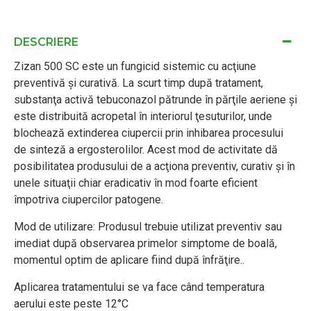
DESCRIERE
Zizan 500 SC este un fungicid sistemic cu acţiune
preventivă şi curativă. La scurt timp după tratament,
substanţa activă tebuconazol pătrunde în părţile aeriene şi
este distribuită acropetal în interiorul ţesuturilor, unde
blochează extinderea ciupercii prin inhibarea procesului
de sinteză a ergosterolilor. Acest mod de activitate dă
posibilitatea produsului de a acţiona preventiv, curativ şi în
unele situaţii chiar eradicativ în mod foarte eficient
împotriva ciupercilor patogene.
Mod de utilizare: Produsul trebuie utilizat preventiv sau
imediat după observarea primelor simptome de boală,
momentul optim de aplicare fiind după înfrăţire..
Aplicarea tratamentului se va face când temperatura
aerului este peste 12°C