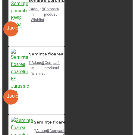
Semințe porumb KWS 1394
Adaugă
Compară
in
produsul
Wishlist
QUICKVIEW
Semințe floarea soarelui ES Jurassic SU
Adaugă
Compară
in
produsul
Wishlist
QUICKVIEW
Semințe floarea soarelui P64LP170
Adaugă
Compară