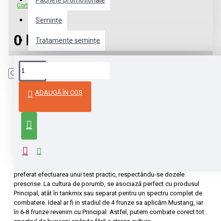
Pachete promotionale
Corteva Agriscience
Semințe
0 lei
Tratamente semințe
DESCRIERE
ADAUGĂ ÎN COŞ
Mustang este un erbicid sistemic postemergent, destinat
combaterii buruienilor cu frunza lată din culturile de cereale păioase
și porumb. Produsul se aplică primavara la temperaturi de peste
5ºC, spre deosebire de produsele standard, care devin active numai
de la temperaturi de peste 8-10ºC. Mustang poate fi administrat
concomitent cu fungicide, insecticide, o gama largă de graminicide,
îngrășăminte foliare. În cazul amestecului cu alte produse este de
preferat efectuarea unui test practic, respectându-se dozele
prescrise. La cultura de porumb, se asociază perfect cu produsul
Principal, atât în tankmix sau separat pentru un spectru complet de
combatere. Ideal ar fi in stadiul de 4 frunze sa aplicăm Mustang, iar
în 6-8 frunze revenim cu Principal. Astfel, putem combate corect tot