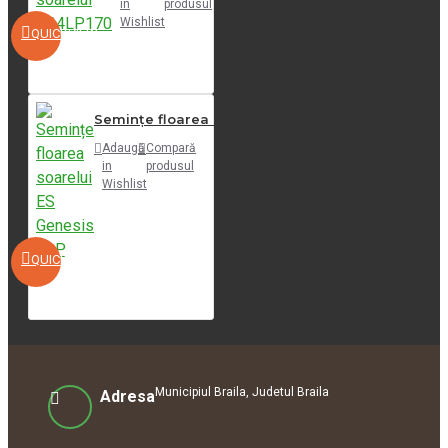
in
produsul
Wishlist
QUICKVIEW
Semințe floarea soarelui ES Genesis CLP
Adaugă
Compară
in
produsul
Wishlist
QUICKVIEW
Municipiul Braila, Judetul Braila
Adresa