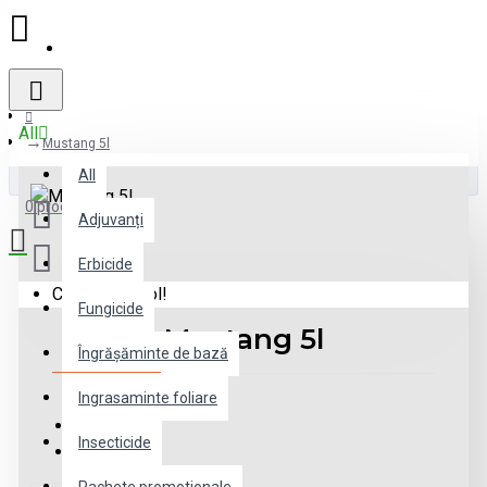
Register
All
Mustang 5l
All
0 produs(e) - 0 lei
Adjuvanți
Erbicide
Coșul este gol!
Fungicide
Mustang 5l
Îngrășăminte de bază
Ingrasaminte foliare
IN STOC
Insecticide
Model:
#222