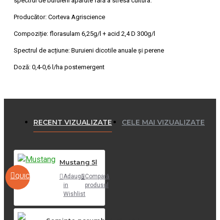
spectrul de buruieni apărute fără a stresa cultura.
Producător: Corteva Agriscience
Compoziție: florasulam 6,25g/l + acid 2,4 D 300g/l
Spectrul de acțiune: Buruieni dicotile anuale și perene
Doză: 0,4-0,6 l/ha postemergent
RECENT VIZUALIZATE
CELE MAI VIZUALIZATE
Mustang 5l
QUICKVIEW
Adaugă
Compară
in
produsul
Wishlist