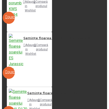
Adaugă
Compară
in
produsul
Wishlist
QUICKVIEW
Semințe floarea soarelui ES Jurassic SU
Adaugă
Compară
in
produsul
Wishlist
QUICKVIEW
Semințe floarea soarelui P64LP170
Adaugă
Compară
in
produsul
Wishlist