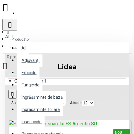
Register
All
Producător
Lidea
All
0 produs(e) - 0 lei
Adjuvanți
Lidea
Erbicide
Coșul este gol!
Fungicide
Îngrășăminte de bază
Sortare
Afisare
Ingrasaminte foliare
Insecticide
NOU