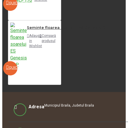
QUICKVIEW
Semințe floarea soarelui ES Genesis CLP
Adaugă
Compară
in
produsul
Wishlist
QUICKVIEW
Municipiul Braila, Judetul Braila
Adresa