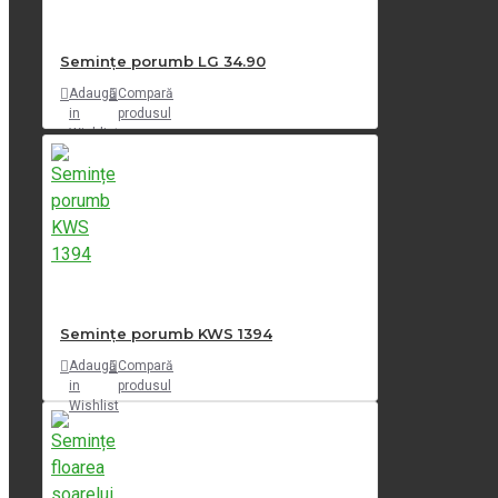
Semințe porumb LG 34.90
Adaugă
Compară
in
produsul
Wishlist
Semințe porumb KWS 1394
Adaugă
Compară
in
produsul
Wishlist