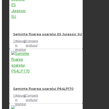
Semințe floarea soarelui ES Jurassic SU
Adaugă
Compară
in
produsul
Wishlist
Semințe floarea soarelui P64LP170
Adaugă
Compară
in
produsul
Wishlist