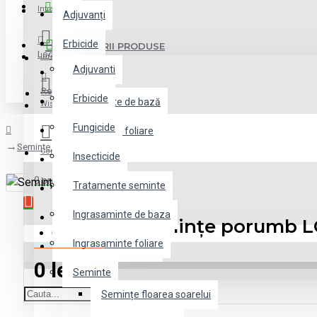
Menu
Intra in cont
Adjuvanți
Erbicide
CATEGORII PRODUSE
Login
Inregistrare
Adjuvanti
Fungicide
Register
Erbicide
Îngrășăminte de bază
Wishlist
Fungicide
Ingrasaminte foliare
Semințe porumb LG 34.90
Compara
Insecticide
Insecticide
0 produs(e) - 0 lei
Tratamente seminte
Pachete promotionale
Ingrasaminte de baza
Semințe
Semințe porumb L
Coșul este gol!
Ingrasaminte foliare
Tratamente semințe
0 lei
Seminte
Semințe floarea soarelui