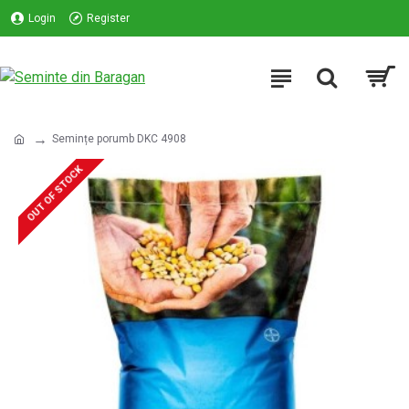
Login
Register
Semințe porumb DKC 4908
OUT OF STOCK