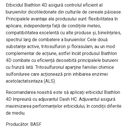
Erbicidul Biathlon 4D asigură controlul eficient al
buruienilor dicotiledonate din culturile de cereale păioase.
Principalele avantaje ale produsului sunt: flexibilitatea în
aplicare, independența față de condițiile meteo,
compatibilitatea excelentă cu alte produse și, bineînțeles,
spectrul larg de combatere a buruienilor. Cele două
substanțe active, tritosulfuron și florasulam, au un mod
complementar de acțiune, astfel încât produsul Biathlon
4D combate cu eficiență deosebită principalele buruieni
cu frunză lată. Tritosulfuronul aparţine familiei chimice
sulfoniluree care acționează prin inhibarea enzimei
acetolactatsintaza (ALS).
Recomandarea noastră este să aplicați erbicidul Biathlon
4D împreună cu adjuvantul Dash HC. Adjuvantul asigură
maximizarea performanțelor erbicidului, în condiții diferite
de mediu.
Producător: BASF